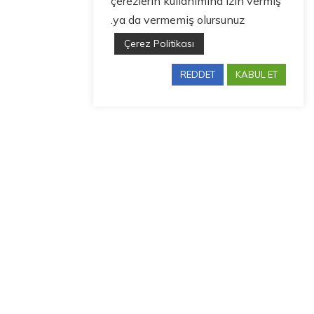
çerezlerin kullanımına izin vermiş
ya da vermemiş olursunuz.
Çerez Politikası
REDDET
KABUL ET
Bize Ulaşın
guneysut@guneysut.com.tr
Adres
Yunus Emre Mah. Nato Yolu Bulvarı No: 58
PK 33400 Tarsus / Mersin / TÜRKİYE