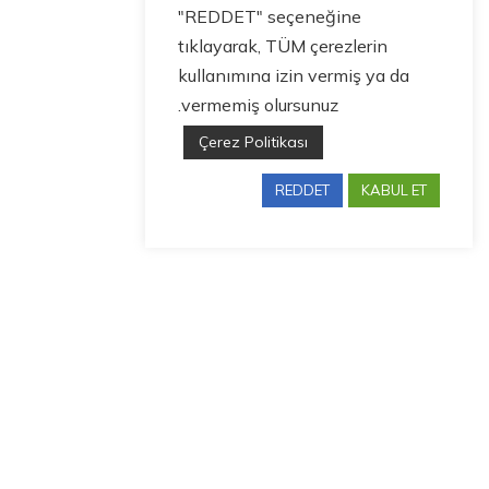
"REDDET" seçeneğine
tıklayarak, TÜM çerezlerin
kullanımına izin vermiş ya da
vermemiş olursunuz.
Çerez Politikası
REDDET
KABUL ET
Bize Ulaşın