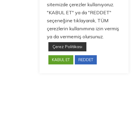
sitemizde çerezler kullanıyoruz.
"KABUL ET" ya da "REDDET"
seçeneğine tıklayarak, TÜM
çerezlerin kullanımına izin vermiş
ya da vermemiş olursunuz.
Çerez Politikası
KABUL ET
REDDET
Bize Ulaşın
guneysut@guneysut.com.tr