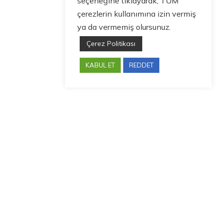
seçeneğine tıklayarak, TÜM
çerezlerin kullanımına izin vermiş
ya da vermemiş olursunuz.
Çerez Politikası
KABUL ET
REDDET
Bize Ulaşın
guneysut@guneysut.com.tr
Adres
Yunus Emre Mah. Nato Yolu Bulvarı No: 58